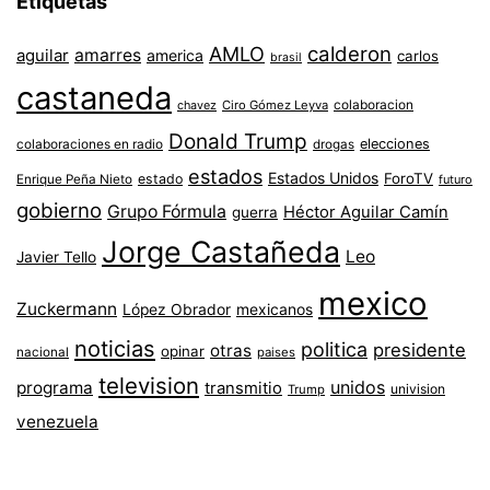
Etiquetas
AMLO
calderon
aguilar
amarres
america
carlos
brasil
castaneda
colaboracion
chavez
Ciro Gómez Leyva
Donald Trump
colaboraciones en radio
elecciones
drogas
estados
Estados Unidos
ForoTV
estado
Enrique Peña Nieto
futuro
gobierno
Grupo Fórmula
Héctor Aguilar Camín
guerra
Jorge Castañeda
Leo
Javier Tello
mexico
Zuckermann
López Obrador
mexicanos
noticias
politica
presidente
otras
opinar
nacional
paises
television
unidos
programa
transmitio
univision
Trump
venezuela