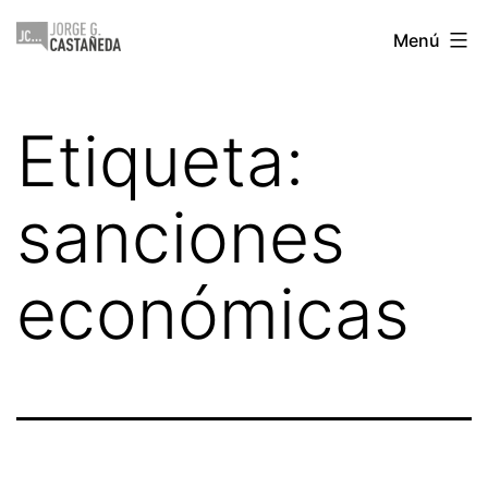
Saltar
Jorge
Menú
al
Castañeda
contenido
Etiqueta:
sanciones
económicas