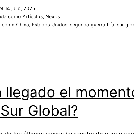
el
14 julio, 2025
zada como
Artículos
,
Nexos
a como
China
,
Estados Unidos
,
segunda guerra fría
,
sur glo
 llegado el moment
 Sur Global?