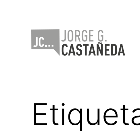
Saltar
al
contenido
Jorge
Castañeda
Etiquet