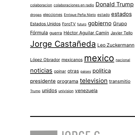
Donald Trump
colaboracion
colaboraciones en radio
estados
elecciones
estado
drogas
Enrique Peña Nieto
gobierno
Grupo
Estados Unidos
ForoTV
futuro
Fórmula
Héctor Aguilar Camín
guerra
Javier Tello
Jorge Castañeda
Leo Zuckermann
mexico
López Obrador
mexicanos
nacional
noticias
politica
otras
opinar
paises
television
presidente
programa
transmitio
unidos
venezuela
univision
Trump