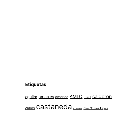
Etiquetas
AMLO
calderon
aguilar
amarres
america
brasil
castaneda
carlos
chavez
Ciro Gómez Leyva