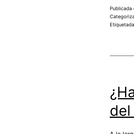
Publicada 
Categori
Etiquetad
¿Ha
del