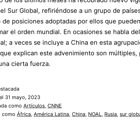
go de los últimos meses ha recobrado nuevo vigo
el Sur Global, refiriéndose a un grupo de paíse
 de posiciones adoptadas por ellos que puede
mar el orden mundial. En ocasiones se habla de
al; a veces se incluye a China en esta agrupaci
que explican este advenimiento son múltiples,
na cierta fuerza.
estacada
el
31 mayo, 2023
zada como
Artículos
,
CNNE
a como
África
,
América Latina
,
China
,
NOAL
,
Rusia
,
sur glob