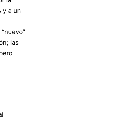
r la
s y a un
n
l “nuevo”
ón; las
 pero
al