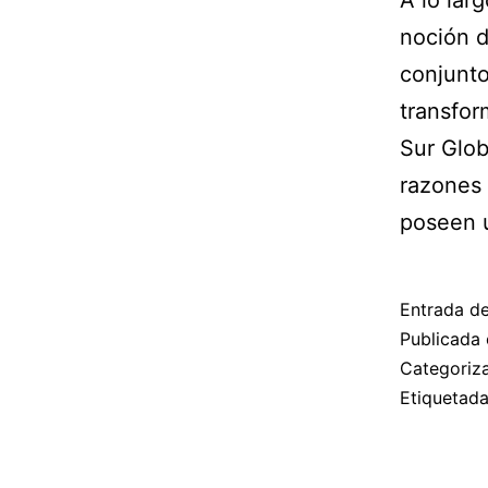
A lo lar
noción d
conjunto
transfor
Sur Glob
razones 
poseen u
Entrada d
Publicada 
Categori
Etiquetad