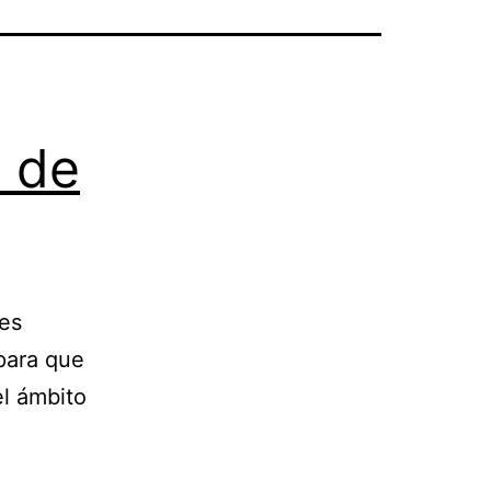
 de
les
para que
el ámbito