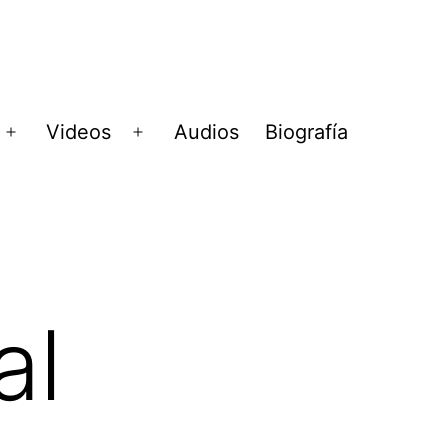
Videos
Audios
Biografía
Abrir
Abrir
menú
menú
al