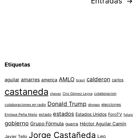
Paginación
Entradas
de
entradas
Etiquetas
AMLO
calderon
aguilar
amarres
america
carlos
brasil
castaneda
colaboracion
chavez
Ciro Gómez Leyva
Donald Trump
colaboraciones en radio
elecciones
drogas
estados
Estados Unidos
ForoTV
estado
Enrique Peña Nieto
futuro
gobierno
Grupo Fórmula
Héctor Aguilar Camín
guerra
Jorge Castañeda
Leo
Javier Tello