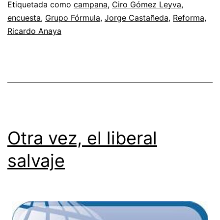
Etiquetada como
campana
,
Ciro Gómez Leyva
,
encuesta
,
Grupo Fórmula
,
Jorge Castañeda
,
Reforma
,
Ricardo Anaya
Otra vez, el liberal
salvaje