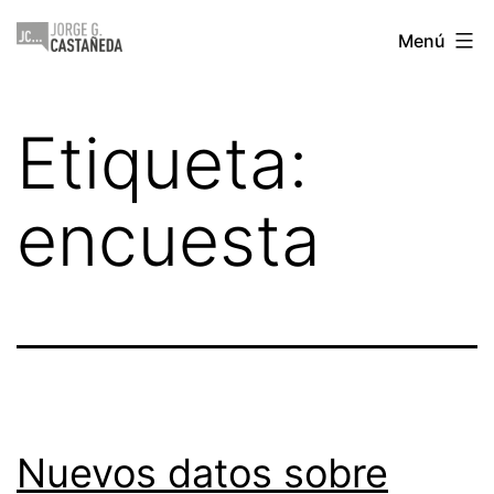
Saltar
Jorge
Menú
al
Castañeda
contenido
Etiqueta:
encuesta
Nuevos datos sobre