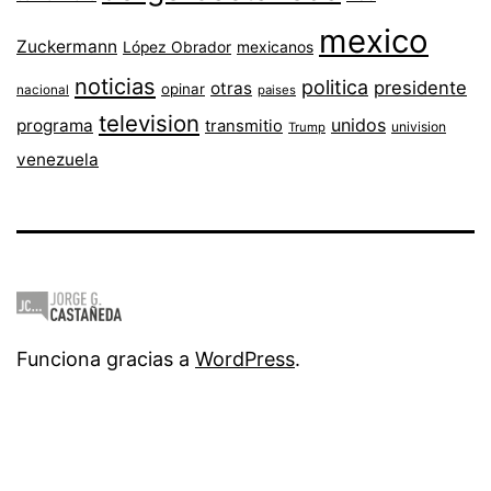
mexico
Zuckermann
López Obrador
mexicanos
noticias
politica
presidente
otras
opinar
nacional
paises
television
unidos
programa
transmitio
univision
Trump
venezuela
Funciona gracias a
WordPress
.