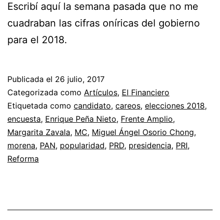
Escribí aquí la semana pasada que no me
cuadraban las cifras oníricas del gobierno
para el 2018.
Publicada el
26 julio, 2017
Categorizada como
Artículos
,
El Financiero
Etiquetada como
candidato
,
careos
,
elecciones 2018
,
encuesta
,
Enrique Peña Nieto
,
Frente Amplio
,
Margarita Zavala
,
MC
,
Miguel Ángel Osorio Chong
,
morena
,
PAN
,
popularidad
,
PRD
,
presidencia
,
PRI
,
Reforma