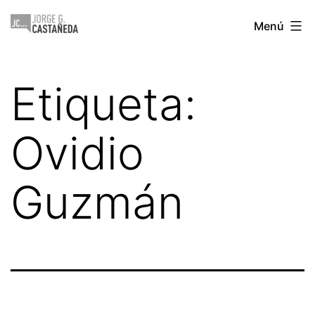
Saltar
Jorge
Menú
al
Castañeda
contenido
Etiqueta:
Ovidio
Guzmán