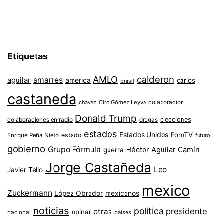
Etiquetas
AMLO
calderon
aguilar
amarres
america
carlos
brasil
castaneda
colaboracion
chavez
Ciro Gómez Leyva
Donald Trump
colaboraciones en radio
elecciones
drogas
estados
Estados Unidos
ForoTV
estado
Enrique Peña Nieto
futuro
gobierno
Grupo Fórmula
Héctor Aguilar Camín
guerra
Jorge Castañeda
Leo
Javier Tello
mexico
Zuckermann
López Obrador
mexicanos
noticias
politica
presidente
otras
opinar
nacional
paises