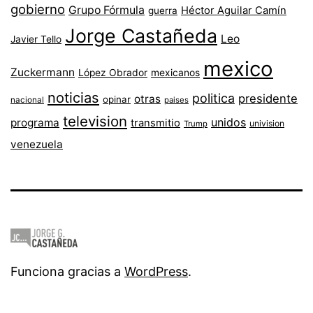
gobierno
Grupo Fórmula
Héctor Aguilar Camín
guerra
Jorge Castañeda
Leo
Javier Tello
mexico
Zuckermann
López Obrador
mexicanos
noticias
politica
presidente
otras
opinar
nacional
paises
television
unidos
programa
transmitio
univision
Trump
venezuela
Funciona gracias a
WordPress
.