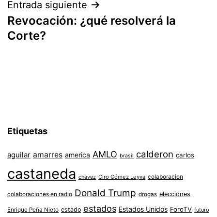
Entrada siguiente
Revocación: ¿qué resolverá la
Corte?
Etiquetas
AMLO
calderon
aguilar
amarres
america
carlos
brasil
castaneda
colaboracion
chavez
Ciro Gómez Leyva
Donald Trump
colaboraciones en radio
elecciones
drogas
estados
Estados Unidos
ForoTV
estado
Enrique Peña Nieto
futuro