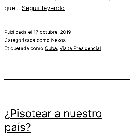
La
que…
Seguir leyendo
primera
visita
Publicada el
17 octubre, 2019
cubana,
Categorizada como
Nexos
a
Etiquetada como
Cuba
,
Visita Presidencial
solas,
a
la
Ciudad
de
México
¿Pisotear a nuestro
país?