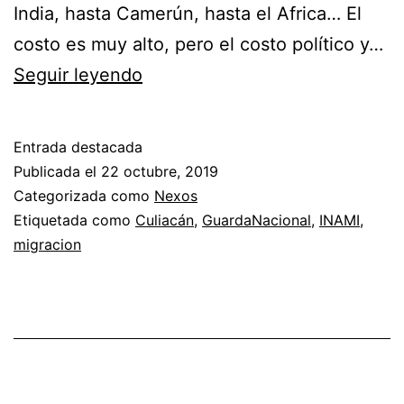
India, hasta Camerún, hasta el Africa… El
costo es muy alto, pero el costo político y…
Culiacán
Seguir leyendo
y
la
Entrada destacada
raza
Publicada el
22 octubre, 2019
negra
Categorizada como
Nexos
Etiquetada como
Culiacán
,
GuardaNacional
,
INAMI
,
migracion