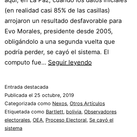
(en realidad casi 85% de las casillas)
arrojaron un resultado desfavorable para
Evo Morales, presidente desde 2005,
obligándolo a una segunda vuelta que
podría perder, se cayó el sistema. El
Para
computo fue…
Seguir leyendo
Bolivia,
con
Entrada destacada
cariño:
Publicada el
25 octubre, 2019
Manuel
Categorizada como
Nexos
,
Otros Artículos
Etiquetada como
Bartlett
,
bolivia
,
Observadores
Bartlett
electorales
,
OEA
,
Proceso Electoral
,
Se cayó el
sistema