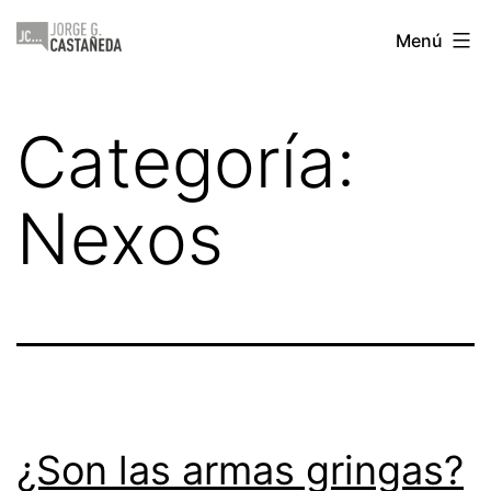
Saltar
Jorge
Menú
al
Castañeda
contenido
Categoría:
Nexos
¿Son las armas gringas?