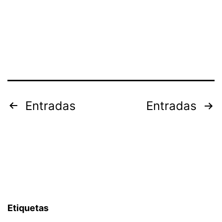
Paginación
Entradas
Entradas
de
entradas
Etiquetas