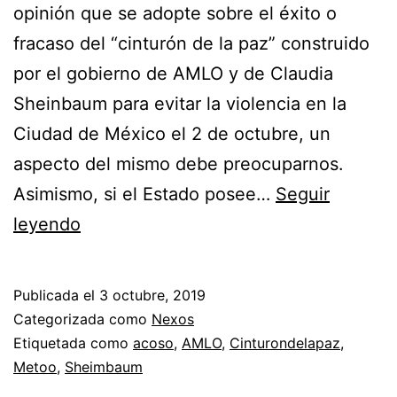
opinión que se adopte sobre el éxito o
fracaso del “cinturón de la paz” construido
por el gobierno de AMLO y de Claudia
Sheinbaum para evitar la violencia en la
Ciudad de México el 2 de octubre, un
aspecto del mismo debe preocuparnos.
Asimismo, si el Estado posee…
Seguir
MeToo
leyendo
y
Cinturón
Publicada el
3 octubre, 2019
de
Categorizada como
Nexos
la
Etiquetada como
acoso
,
AMLO
,
Cinturondelapaz
,
Metoo
,
Sheimbaum
Paz