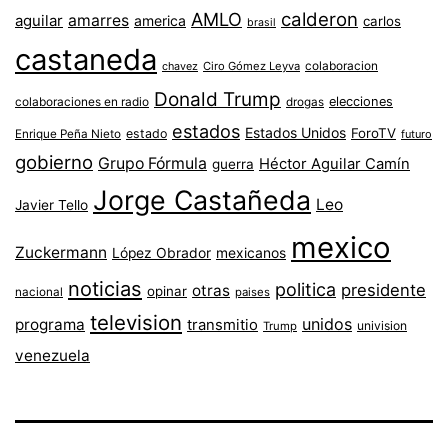
AMLO
calderon
aguilar
amarres
america
carlos
brasil
castaneda
colaboracion
chavez
Ciro Gómez Leyva
Donald Trump
colaboraciones en radio
elecciones
drogas
estados
Estados Unidos
ForoTV
estado
Enrique Peña Nieto
futuro
gobierno
Grupo Fórmula
Héctor Aguilar Camín
guerra
Jorge Castañeda
Leo
Javier Tello
mexico
Zuckermann
López Obrador
mexicanos
noticias
politica
presidente
otras
opinar
nacional
paises
television
unidos
programa
transmitio
univision
Trump
venezuela